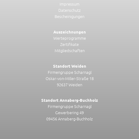
Impressum
Datenschutz
Bescheinigungen
Auszeichnungen
Werteprogramme
Zertifikate
Mitgliedschaften
Standort Weiden
Firmengruppe Scharnagl
Oskar-von-Miller-Straße 18
92637 Weiden
Standort Annaberg-Buchholz
Firmengruppe Scharnagl
Gewerbering 49
09456 Annaberg-Buchholz